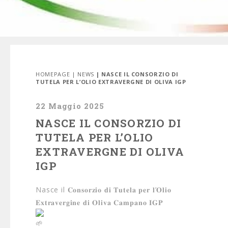
HOMEPAGE
|
NEWS
| NASCE IL CONSORZIO DI
TUTELA PER L’OLIO EXTRAVERGNE DI OLIVA IGP
22 Maggio 2025
NASCE IL CONSORZIO DI
TUTELA PER L’OLIO
EXTRAVERGNE DI OLIVA
IGP
Nasce il 𝐂𝐨𝐧𝐬𝐨𝐫𝐳𝐢𝐨 𝐝𝐢 𝐓𝐮𝐭𝐞𝐥𝐚 𝐩𝐞𝐫 𝐥’𝐎𝐥𝐢𝐨
𝐄𝐱𝐭𝐫𝐚𝐯𝐞𝐫𝐠𝐢𝐧𝐞 𝐝𝐢 𝐎𝐥𝐢𝐯𝐚 𝐂𝐚𝐦𝐩𝐚𝐧𝐨 𝐈𝐆𝐏